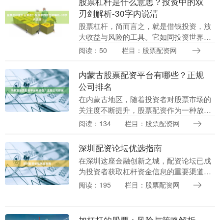
股票杠杆是什么意思？投资中的双
刃剑解析-30字内说清
股票杠杆，简而言之，就是借钱投资，放
大收益与风险的工具。它如同投资世界的
一把双刃剑，既能让你乘风破浪，也可能
阅读：50
栏目：股票配资网
让你翻船沉没。 ## 什么是股票杠杆？ 股
票杠杆是指....
内蒙古股票配资平台有哪些？正规
公司排名
在内蒙古地区，随着投资者对股票市场的
关注度不断提升，股票配资作为一种放大
交易资金的方式，也逐渐进入大众视野。
阅读：134
栏目：股票配资网
然而，面对市场上众多的配资平台，投资
者最关心的问题是....
深圳配资论坛优选指南
在深圳这座金融创新之城，配资论坛已成
为投资者获取杠杆资金信息的重要渠道。
然而，面对众多论坛平台，如何筛选出可
阅读：195
栏目：股票配资网
靠、专业的配资论坛，成为许多投资者的
核心诉求。本文将....
加杠杆的股票：风险与策略解析