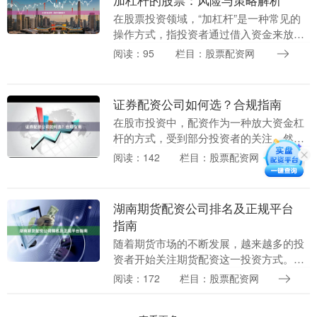
在股票投资领域，“加杠杆”是一种常见的
操作方式，指投资者通过借入资金来放大
投资规模，以期获得更高的收益。然而，
阅读：95
栏目：股票配资网
杠杆是一把双刃剑，既能放大盈利，也会
成倍放大亏损。....
证券配资公司如何选？合规指南
在股市投资中，配资作为一种放大资金杠
杆的方式，受到部分投资者的关注。然
而，随着监管趋严，市场上配资公司良莠
阅读：142
栏目：股票配资网
不齐在线股票配资，选择不当可能面临资
金损失甚至法律风险....
湖南期货配资公司排名及正规平台
指南
随着期货市场的不断发展，越来越多的投
资者开始关注期货配资这一投资方式。湖
南作为中部地区的重要经济省份，期货配
阅读：172
栏目：股票配资网
资市场也日益活跃。然而，面对众多的配
资公司，投资者如....