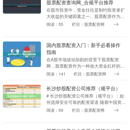
股票配资查询网_合规平台推荐
在股市投资中，资金往往是制约投资者扩
大收益的关键因素之一。股票配资作为一
种合法的资金融通方式，通过杠杆效应帮
阅读：55
栏目：股票配资网
助投资者放大交易规模股票配资网，从而
提升潜在收益。然....
国内股票配资入门：新手必看操作
指南
在A股市场波动加剧的背景下股票配资
网，股票配资作为一种放大资金杠杆的工
具，正吸引越来越多投资者的关注。对于
阅读：141
栏目：股票配资网
刚接触配资的新手而言，理解其运作原
理、掌握操作要点至关....
长沙炒股配资公司推荐（规平台）
# 长沙炒股配资公司推荐（规平台）：如
何选择安全可靠的配资渠道 随着中国资本
市场的不断发展，股票配资作为一种杠杆
阅读：69
栏目：股票配资网
投资工具，逐渐受到长沙投资者的关注。
然而，面对市....